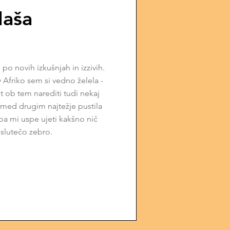
aša
po novih izkušnjah in izzivih.
 Afriko sem si vedno želela -
t ob tem narediti tudi nekaj
ed drugim najtežje pustila
pa mi uspe ujeti kakšno nič
slutečo zebro.