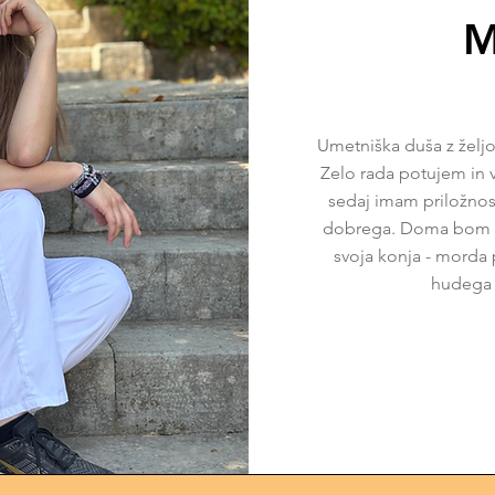
M
Umetniška duša z željo 
Zelo rada potujem in v
sedaj imam priložnos
dobrega. Doma bom m
svoja konja - morda 
hudega 