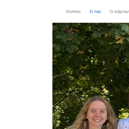
Domov
O nas
O odprav