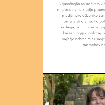
Najsrečnejšo se počutim v 
mi pot do vrha krasijo pisan
medicinske učbenike zame
romane ali drame. Ko po
sedenja, odhitim na odbojk
kakšen jogijski položaj. 
najlažje nahranim z risanj
nasmehov v o