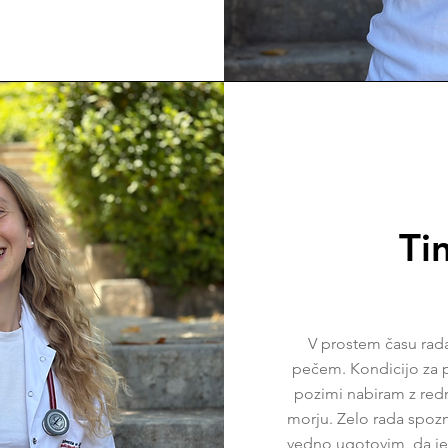
Ti
V prostem času rad
pečem. Kondicijo za pr
pozimi nabiram z red
morju. Zelo rada spoz
vedno ugotovim, da je