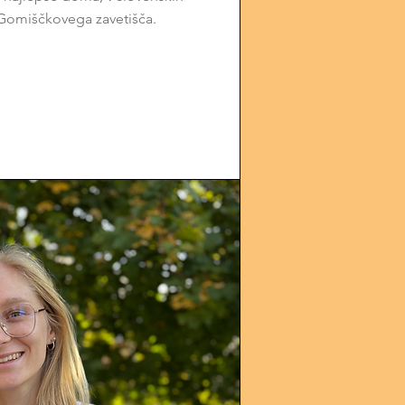
i Gomiščkovega zavetišča.