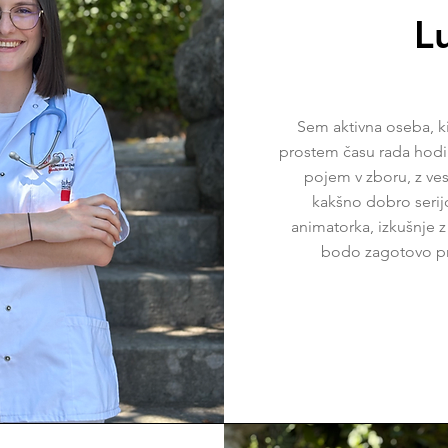
Lu
Sem aktivna oseba, ki 
prostem času rada hodi
pojem v zboru, z v
kakšno dobro serijo
animatorka, izkušnje 
bodo zagotovo pri