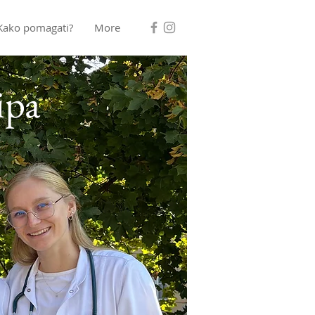
Kako pomagati?
More
ipa