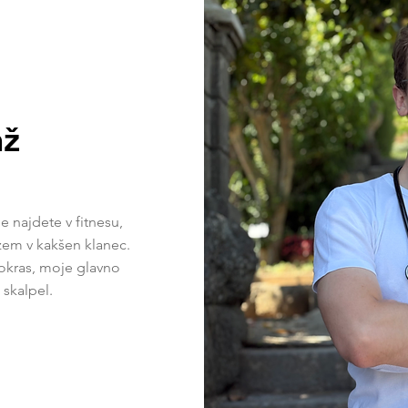
ž
 najdete v fitnesu,
izem v kakšen klanec.
a okras, moje glavno
 skalpel.