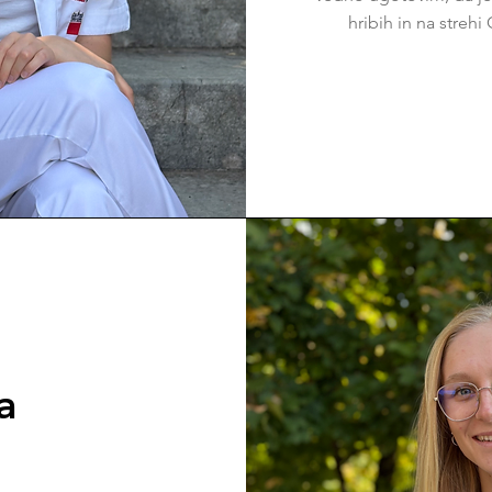
hribih in na streh
a