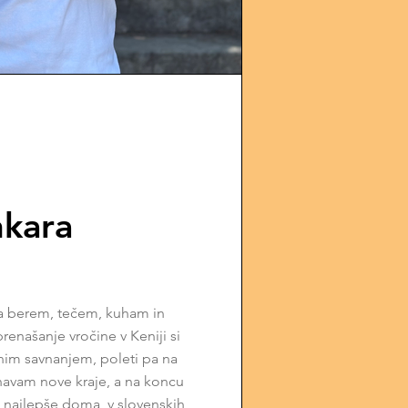
nkara
a berem, tečem, kuham in
enašanje vročine v Keniji si
nim savnanjem, poleti pa na
navam nove kraje, a na koncu
 najlepše doma, v slovenskih