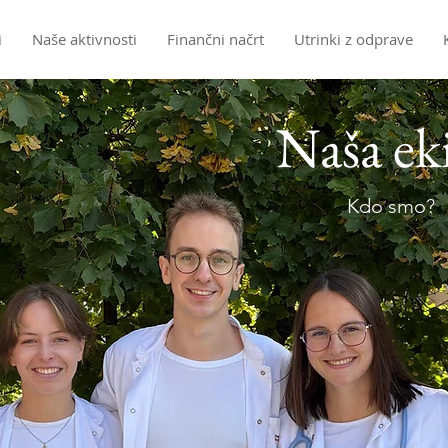
i
Naše aktivnosti
Finančni načrt
Utrinki z odprave
Naša ek
Kdo smo?