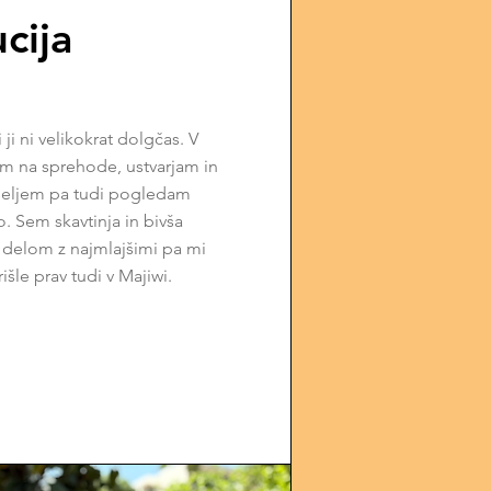
cija
ji ni velikokrat dolgčas. V
m na sprehode, ustvarjam in
eseljem pa tudi pogledam
. Sem skavtinja in bivša
z delom z najmlajšimi pa mi
šle prav tudi v Majiwi.