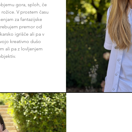
objemu gora, sploh, če
e rožice. V prostem času
njam za fantazijske
trebujem premor od
arsko igrišče ali pa v
Svojo kreativno dušo
em ali pa z lovljenjem
bjektiv.